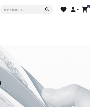
0
favorite
person
shopping_cart
search
布