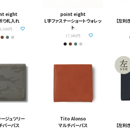
nt eight
point eight
折り札入れ
L字ファスナーショートウォレッ
【左利
ト
3,100円
17,380円
ラージュツリー
Tito Alonso
チパーパス
マルチパーパス
【左利