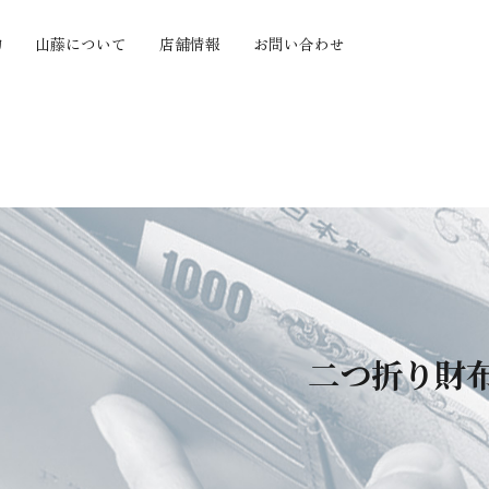
物
山藤について
店舗情報
お問い合わせ
の質感から探す
機能から探す
セミオーダー
ヤツヤ
小銭がたくさん入る
セミオーダー
ボ
カードがたくさん入る
手帳カバーセミオー
たい
とにかく大容量
ダー
わらか
とにかく薄い
価格帯から探す
い
お札を折らずに収納
い
手のひらサイズ
〜10,000円
押し
使い方色々
10,001円〜20,000
二つ折り財
化が楽しい
円
つきにくい
20,001円〜30,000
円
30,001円〜