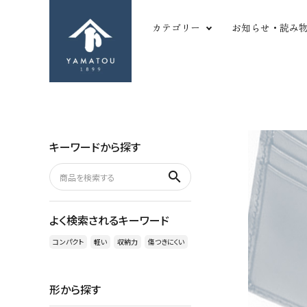
カテゴリー
お知らせ・読み
形から探す
革
長財布
ツ
二つ折り財布
シ
キーワードから探す
三つ折り財布
か
search
名刺・カードケース
や
search
マルチパーパス
薄
コインケース
厚
ACCOUNT MENU
よく検索されるキーワード
キーケース
型
ようこそ ゲスト 様
バッグ
変
コンパクト
軽い
収納力
傷つきにくい
meeting_room
person
ログイン
新規会員登録
その他小物
傷
形から探す
favorite
shopping_cart
お気に入りを見る
カートの中身