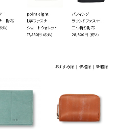
ア
point eight
バフィング
ナー財布
L字ファスナー
ラウンドファスナー
ショートウォレット
二つ折り財布
(税込)
17,380円
28,600円
(税込)
(税込)
おすすめ順
|
価格順
| 新着順