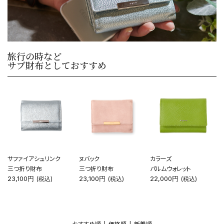
旅行の時など
サブ財布としておすすめ
サファイアシュリンク
ヌバック
カラーズ
三つ折り財布
三つ折り財布
パルムウォレット
23,100円
23,100円
22,000円
(税込)
(税込)
(税込)
おすすめ順
|
価格順
| 新着順