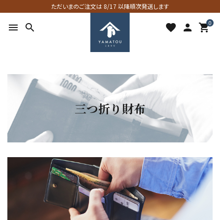
ただいまのご注文は 8/17 以降順次発送します
0
menu
search
favorite
person
shopping_cart
三つ折り財布
search
ACCOUNT MENU
ようこそ ゲスト 様
meeting_room
person
ログイン
新規会員登録
favorite
shopping_cart
お気に入りを見る
カートの中身