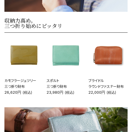
カテゴリーから探す
収納力高め。
三つ折り始めにピッタリ
新着商品
コンテンツ
ガイドライン
実店舗へのアクセス
カモフラージュツリー
スポルト
ブライドル
三つ折り財布
三つ折り財布
ラウンドファスナー財布
26,620円
23,980円
22,000円
(税込)
(税込)
(税込)