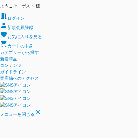
ようこそ ゲスト 様
meeting_room
ログイン
person
新規会員登録
favorite
お気に入りを見る
shopping_cart
カートの中身
カテゴリーから探す
新着商品
コンテンツ
ガイドライン
実店舗へのアクセス
close
メニューを閉じる