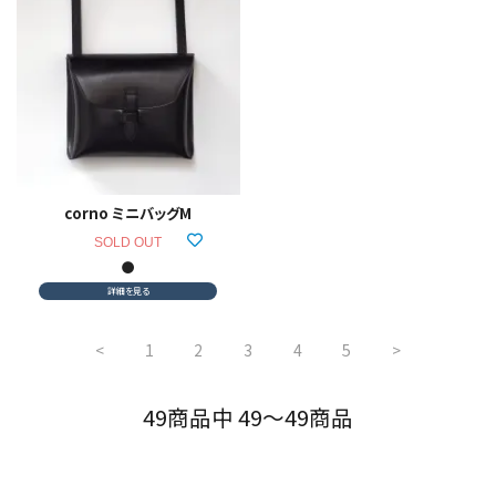
corno ミニバッグM
SOLD OUT
詳細を見る
<
1
2
3
4
5
>
49商品中 49～49商品