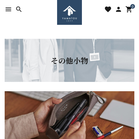
0
menu
search
favorite
person
shopping_cart
その他小物
search
ACCOUNT MENU
ようこそ ゲスト 様
meeting_room
person
ログイン
新規会員登録
favorite
shopping_cart
お気に入りを見る
カートの中身