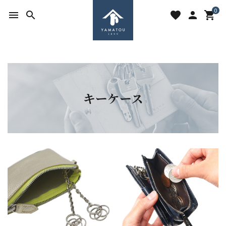
0
menu
search
favorite
person
shopping_cart
キーケース
search
ACCOUNT MENU
ようこそ ゲスト 様
meeting_room
person
ログイン
新規会員登録
favorite
shopping_cart
お気に入りを見る
カートの中身