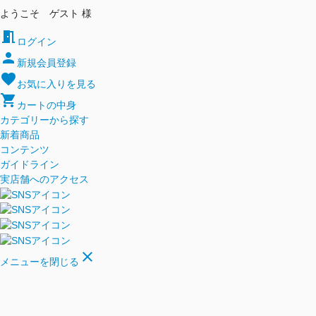
ようこそ ゲスト 様
meeting_room
ログイン
person
新規会員登録
favorite
お気に入りを見る
shopping_cart
カートの中身
カテゴリーから探す
新着商品
コンテンツ
ガイドライン
実店舗へのアクセス
close
メニューを閉じる