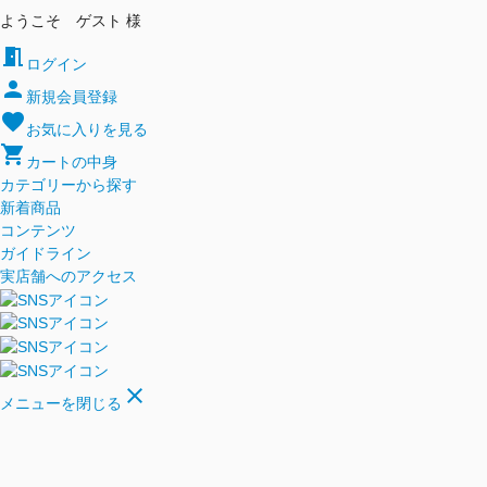
ようこそ ゲスト 様
meeting_room
ログイン
person
新規会員登録
favorite
お気に入りを見る
shopping_cart
カートの中身
カテゴリーから探す
新着商品
コンテンツ
ガイドライン
実店舗へのアクセス
close
メニューを閉じる