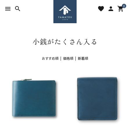
0
menu
search
favorite
person
shopping_cart
小銭がたくさん入る
おすすめ順 |
価格順
|
新着順
search
ACCOUNT MENU
ようこそ ゲスト 様
meeting_room
person
ログイン
新規会員登録
favorite
shopping_cart
お気に入りを見る
カートの中身