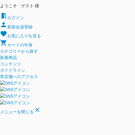
ようこそ ゲスト 様
meeting_room
ログイン
person
新規会員登録
favorite
お気に入りを見る
shopping_cart
カートの中身
カテゴリーから探す
新着商品
コンテンツ
ガイドライン
実店舗へのアクセス
close
メニューを閉じる