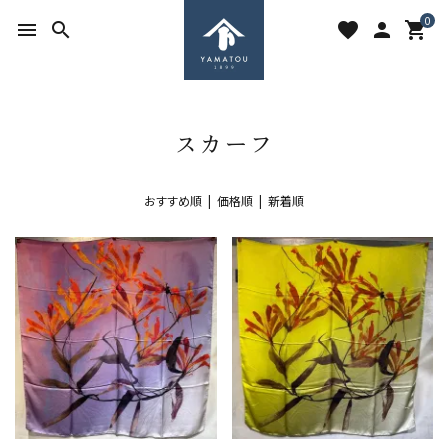
0
menu
search
favorite
person
shopping_cart
スカーフ
おすすめ順 |
価格順
|
新着順
search
ACCOUNT MENU
ようこそ ゲスト 様
meeting_room
person
ログイン
新規会員登録
favorite
shopping_cart
お気に入りを見る
カートの中身