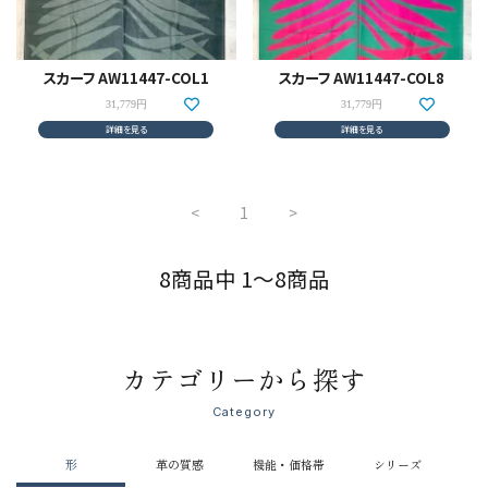
スカーフ AW11447-COL1
スカーフ AW11447-COL8
31,779円
31,779円
詳細を見る
詳細を見る
<
1
>
8商品中 1～8商品
カテゴリーから探す
Category
形
革の質感
機能・価格帯
シリーズ