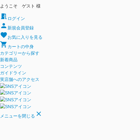
ようこそ ゲスト 様
meeting_room
ログイン
person
新規会員登録
favorite
お気に入りを見る
shopping_cart
カートの中身
カテゴリーから探す
新着商品
コンテンツ
ガイドライン
実店舗へのアクセス
close
メニューを閉じる