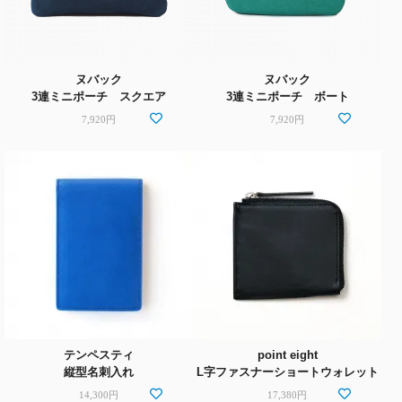
ヌバック
ヌバック
3連ミニポーチ スクエア
3連ミニポーチ ボート
7,920円
7,920円
テンペスティ
point eight
縦型名刺入れ
L字ファスナーショートウォレット
14,300円
17,380円