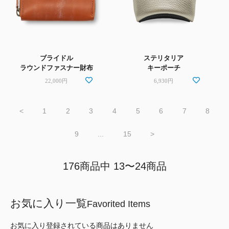
ブライドル
ステリタリア
ラウンドファスナー財布
キーポーチ
22,000円
6,930円
<
1
2
3
4
5
6
7
8
9
...
15
>
176商品中 13〜24商品
お気に入り一覧
Favorited Items
お気に入り登録されている商品はありません