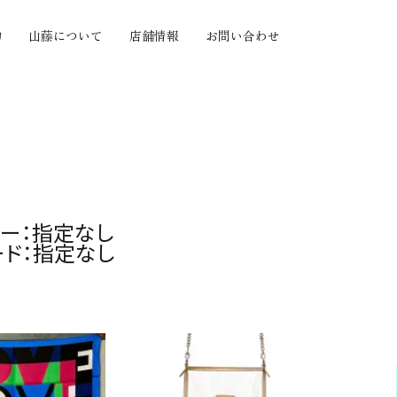
物
山藤について
店舗情報
お問い合わせ
の質感から探す
機能から探す
セミオーダー
ヤツヤ
小銭がたくさん入る
セミオーダー
ボ
カードがたくさん入る
手帳カバーセミオー
たい
とにかく大容量
ダー
わらか
とにかく薄い
ー：指定なし
価格帯から探す
い
お札を折らずに収納
ド：指定なし
い
手のひらサイズ
〜10,000円
押し
使い方色々
10,001円〜20,000
化が楽しい
円
つきにくい
20,001円〜30,000
円
30,001円〜