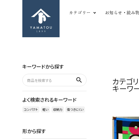
カテゴリー
お知らせ・読み
形から探す
革
長財布
ツ
二つ折り財布
シ
キーワードから探す
三つ折り財布
か
search
名刺・カードケース
や
カテゴリ
search
マルチパーパス
薄
キーワー
コインケース
厚
ACCOUNT MENU
よく検索されるキーワード
キーケース
型
ようこそ ゲスト 様
バッグ
変
コンパクト
軽い
収納力
傷つきにくい
meeting_room
person
ログイン
新規会員登録
その他小物
傷
形から探す
favorite
shopping_cart
お気に入りを見る
カートの中身