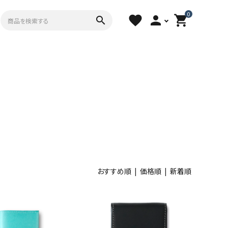
0
favorite
person
shopping_cart
search
おすすめ順
| 価格順 |
新着順