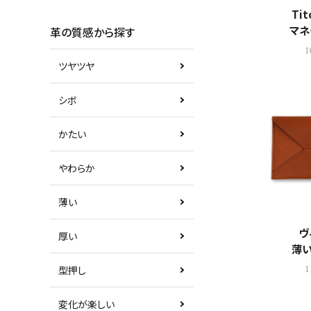
Tit
マネ
革の質感から探す
1
ツヤツヤ
シボ
かたい
やわらか
薄い
ヴ
厚い
薄
型押し
1
変化が楽しい