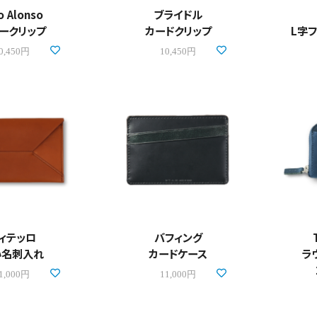
o Alonso
ブライドル
ークリップ
カードクリップ
L字
0,450円
10,450円
ィテッロ
バフィング
い名刺入れ
カードケース
ラ
1,000円
11,000円