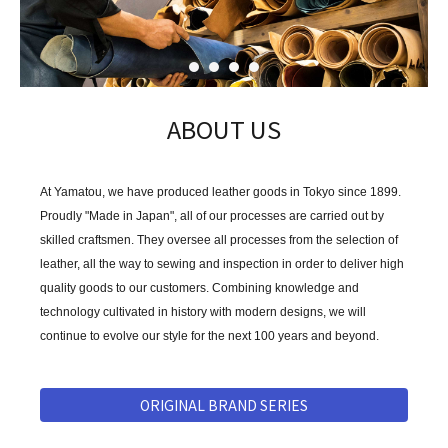
カテゴリーから探す
新着商品
コンテンツ
ABOUT US
ガイドライン
At Yamatou, we have produced leather goods in Tokyo since 1899.
実店舗へのアクセス
Proudly "Made in Japan", all of our processes are carried out by
skilled craftsmen. They oversee all processes from the selection of
leather, all the way to sewing and inspection in order to deliver high
quality goods to our customers. Combining knowledge and
technology cultivated in history with modern designs, we will
continue to evolve our style for the next 100 years and beyond.
ORIGINAL BRAND SERIES