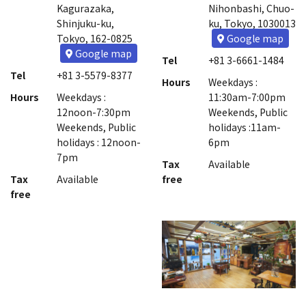
Kagurazaka,
Nihonbashi, Chuo-
Shinjuku-ku,
ku, Tokyo, 1030013
Tokyo, 162-0825
Google map
Google map
Tel
+81 3-6661-1484
Tel
+81 3-5579-8377
Hours
Weekdays :
Hours
Weekdays :
11:30am-7:00pm
12noon-7:30pm
Weekends, Public
Weekends, Public
holidays :11am-
holidays : 12noon-
6pm
7pm
Tax
Available
Tax
Available
free
free