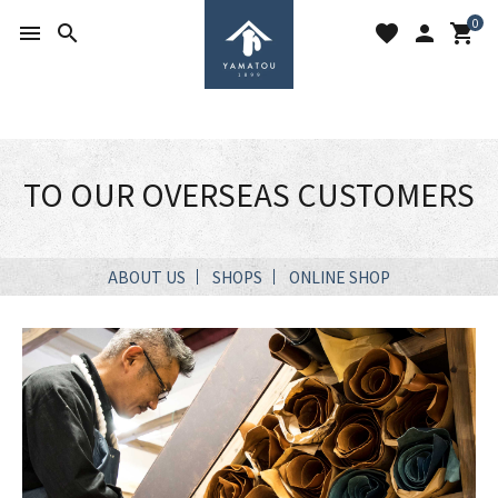
0
menu
search
favorite
person
shopping_cart
TO OUR OVERSEAS CUSTOMERS
search
ABOUT US
SHOPS
ONLINE SHOP
ACCOUNT MENU
ようこそ ゲスト 様
meeting_room
person
ログイン
新規会員登録
favorite
shopping_cart
お気に入りを見る
カートの中身