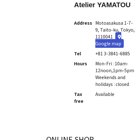
Atelier YAMATOU
Address
Motoasakusa 1-7-
9, Taito-ku, Tokyo,
1110041
Google map
Tel
+81 3-3841-6885
Hours
Mon-Fri : 10am-
12noon,1pm-5pm
Weekends and
holidays : closed
Tax
Available
free
ONLINE SHOP