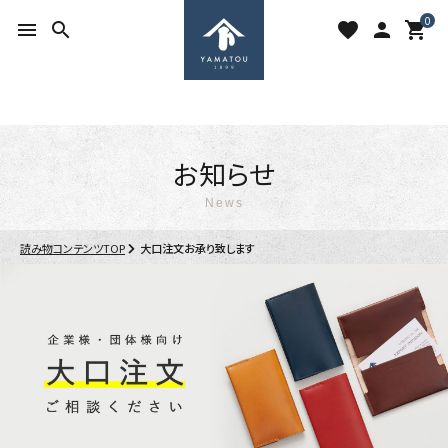
0
menu
search
favorite
person
shopping_cart
お知らせ
News
search
読み物コンテンツTOP
大口注文お承り致します
ACCOUNT MENU
ようこそ ゲスト 様
meeting_room
person
ログイン
新規会員登録
favorite
shopping_cart
お気に入りを見る
カートの中身