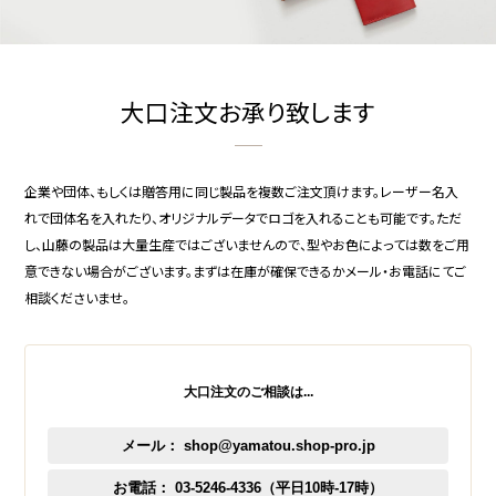
カテゴリーから探す
新着商品
大口注文お承り致します
コンテンツ
ガイドライン
企業や団体、もしくは贈答用に同じ製品を複数ご注文頂けます。レーザー名入
れで団体名を入れたり、オリジナルデータでロゴを入れることも可能です。ただ
実店舗へのアクセス
し、山藤の製品は大量生産ではございませんので、型やお色によっては数をご用
意できない場合がございます。まずは在庫が確保できるかメール・お電話にてご
相談くださいませ。
大口注文のご相談は...
メール： shop@yamatou.shop-pro.jp
お電話： 03-5246-4336（平日10時-17時）