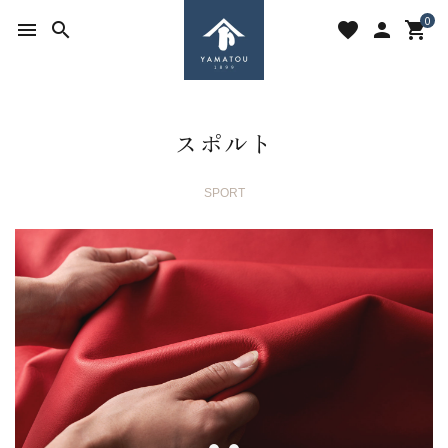
0
menu
search
favorite
person
shopping_cart
スポルト
SPORT
search
ACCOUNT MENU
ようこそ ゲスト 様
meeting_room
person
ログイン
新規会員登録
favorite
shopping_cart
お気に入りを見る
カートの中身