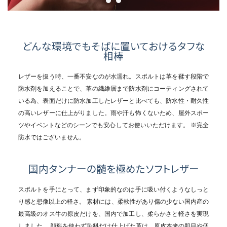
カテゴリーから探す
新着商品
どんな環境でもそばに置いておけるタフな
相棒
コンテンツ
レザーを扱う時、一番不安なのが水濡れ。スポルトは革を鞣す段階で
ガイドライン
防水剤を加えることで、革の繊維層まで防水剤にコーティングされて
いる為、表面だけに防水加工したレザーと比べても、防水性・耐久性
実店舗へのアクセス
の高いレザーに仕上がりました。
雨や汗も怖くないため、屋外スポー
ツやイベントなどのシーンでも安心してお使いいただけます。
※完全
防水ではございません。
国内タンナーの髄を極めたソフトレザー
スポルトを手にとって、まず印象的なのは手に吸い付くようなしっと
り感と想像以上の軽さ。
素材には、柔軟性があり傷の少ない国内産の
最高級のオス牛の原皮だけを、国内で加工し、柔らかさと軽さを実現
しました。
顔料を使わず染料だけ仕上げた革は、原皮本来の肌目や個