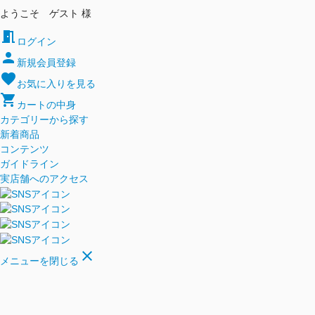
ようこそ ゲスト 様
meeting_room
ログイン
person
新規会員登録
favorite
お気に入りを見る
shopping_cart
カートの中身
カテゴリーから探す
新着商品
コンテンツ
ガイドライン
実店舗へのアクセス
close
メニューを閉じる