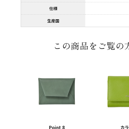
仕様
生産国
この商品をご覧の
Point 8
カラ