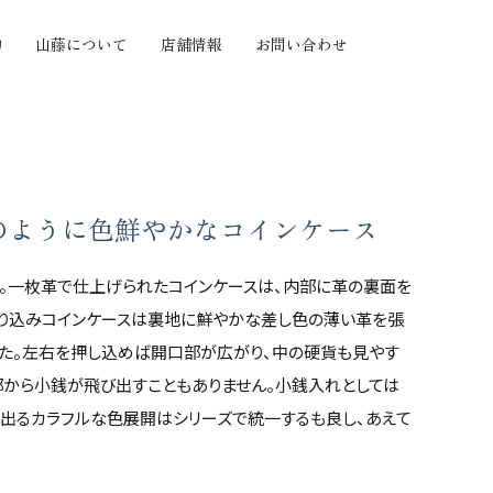
物
山藤について
店舗情報
お問い合わせ
の質感から探す
機能から探す
セミオーダー
ヤツヤ
小銭がたくさん入る
セミオーダー
ボ
カードがたくさん入る
手帳カバーセミオー
のように色鮮やかなコインケース
たい
とにかく大容量
ダー
わらか
とにかく薄い
。一枚革で仕上げられたコインケースは、内部に革の裏面を
価格帯から探す
い
お札を折らずに収納
折り込みコインケースは裏地に鮮やかな差し色の薄い革を張
い
手のひらサイズ
〜10,000円
した。左右を押し込めば開口部が広がり、中の硬貨も見やす
押し
使い方色々
10,001円〜20,000
部から小銭が飛び出すこともありません。小銭入れとしては
化が楽しい
円
出るカラフルな色展開はシリーズで統一するも良し、あえて
つきにくい
20,001円〜30,000
円
30,001円〜