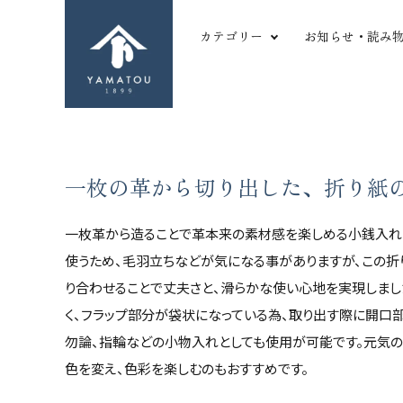
カテゴリー
お知らせ・読み
形から探す
革
長財布
ツ
二つ折り財布
シ
一枚の革から切り出した、折り紙
三つ折り財布
か
search
名刺・カードケース
や
一枚革から造ることで革本来の素材感を楽しめる小銭入れ
マルチパーパス
薄
使うため、毛羽立ちなどが気になる事がありますが、この
コインケース
厚
ACCOUNT MENU
り合わせることで丈夫さと、滑らかな使い心地を実現しま
キーケース
型
ようこそ ゲスト 様
く、フラップ部分が袋状になっている為、取り出す際に開口
バッグ
変
meeting_room
person
勿論、指輪などの小物入れとしても使用が可能です。元気の
ログイン
新規会員登録
その他小物
傷
色を変え、色彩を楽しむのもおすすめです。
favorite
shopping_cart
お気に入りを見る
カートの中身