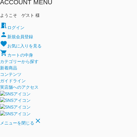
ACCOUNT MENU
ようこそ ゲスト 様
meeting_room
ログイン
person
新規会員登録
favorite
お気に入りを見る
shopping_cart
カートの中身
カテゴリーから探す
新着商品
コンテンツ
ガイドライン
実店舗へのアクセス
close
メニューを閉じる