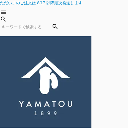
ただいまのご注文は 8/17 以降順次発送します
menu
search
search