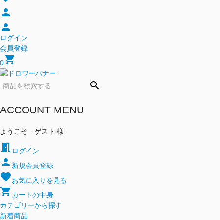
person
person
ログイン
会員登録
shopping_cart
0
search
ACCOUNT MENU
ようこそ ゲスト 様
meeting_room
ログイン
person
新規会員登録
favorite
お気に入りを見る
shopping_cart
カートの中身
カテゴリーから探す
新着商品