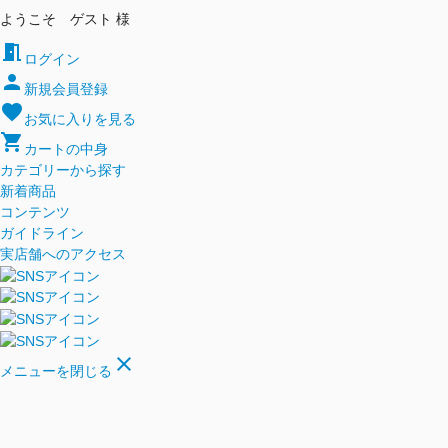
ようこそ ゲスト 様
meeting_room
ログイン
person
新規会員登録
favorite
お気に入りを見る
shopping_cart
カートの中身
カテゴリーから探す
新着商品
コンテンツ
ガイドライン
実店舗へのアクセス
close
メニューを閉じる