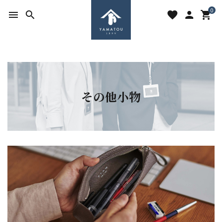
0
menu
search
favorite
person
shopping_cart
その他小物
search
ACCOUNT MENU
ようこそ ゲスト 様
meeting_room
person
ログイン
新規会員登録
favorite
shopping_cart
お気に入りを見る
カートの中身