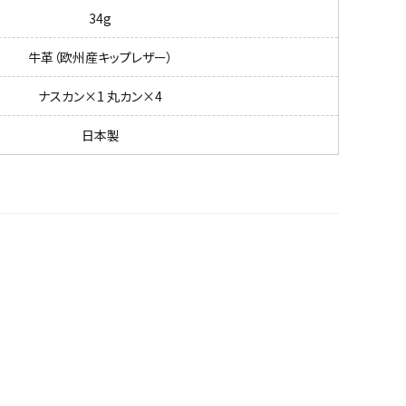
34g
牛革（欧州産キップレザー）
ナスカン×1 丸カン×4
日本製