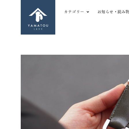
カテゴリー
お知らせ・読み
形から探す
革
長財布
ツ
二つ折り財布
シ
三つ折り財布
か
search
名刺・カードケース
や
マルチパーパス
薄
コインケース
厚
ACCOUNT MENU
キーケース
型
ようこそ ゲスト 様
バッグ
変
meeting_room
person
ログイン
新規会員登録
その他小物
傷
favorite
shopping_cart
お気に入りを見る
カートの中身