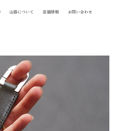
物
山藤について
店舗情報
お問い合わせ
の質感から探す
機能から探す
セミオーダー
ヤツヤ
小銭がたくさん入る
セミオーダー
ボ
カードがたくさん入る
手帳カバーセミオー
たい
とにかく大容量
ダー
わらか
とにかく薄い
価格帯から探す
い
お札を折らずに収納
い
手のひらサイズ
〜10,000円
押し
使い方色々
10,001円〜20,000
化が楽しい
円
つきにくい
20,001円〜30,000
円
30,001円〜