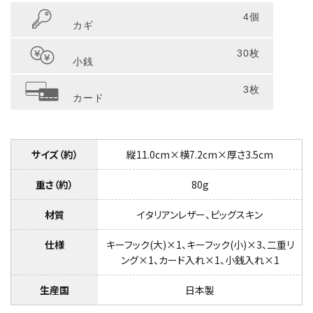
4個
カギ
30枚
小銭
3枚
カード
サイズ（約）
縦11.0cm×横7.2cm×厚さ3.5cm
重さ（約）
80g
材質
イタリアンレザー、ピッグスキン
仕様
キーフック(大)×1、キーフック(小)×3、二重リ
ング×1、カード入れ×1、小銭入れ×1
生産国
日本製