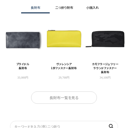
長財布
二つ折り財布
小銭入れ
ブライドル
ヴァレンシア
カモフラージュツリー
長財布
L字ファスナー長財布
ラウンドファスナー
長財布
33,000円
29,700円
34,100円
長財布一覧を見る
search