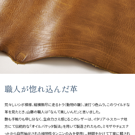
職人が惚れ込んだ革
荒々しいシボ模様、縦横無尽に走るトラ（動物の皺）、波打つ色ムラ。このワイルドな
革を見たとき、山藤の職人は「なんて美しいんだ」と思いました。
艶も手触りも申し分なく、生命力さえ感じるこのレザーは、イタリア・トスカーナ地
方にて伝統的な「オイルバケッタ製法」を用いて製造されたもの。ミモザやチェスナ
ットから自然抽出された植物性タンニンのみを使用し、時間をかけて丁寧に鞣され