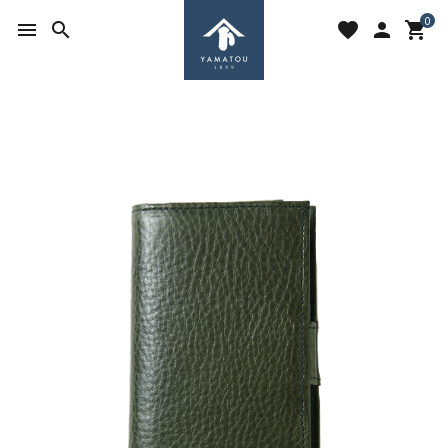
0
menu
search
favorite
person
shopping_cart
search
ACCOUNT MENU
ようこそ ゲスト 様
meeting_room
person
ログイン
新規会員登録
favorite
shopping_cart
お気に入りを見る
カートの中身