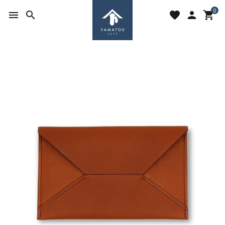
0
menu
search
favorite
person
shopping_cart
search
ACCOUNT MENU
ようこそ ゲスト 様
meeting_room
person
ログイン
新規会員登録
favorite
shopping_cart
お気に入りを見る
カートの中身