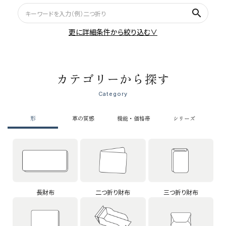
search
更に詳細条件から絞り込む∨
カテゴリーから探す
Category
形
革の質感
機能・価格帯
シリーズ
長財布
二つ折り財布
三つ折り財布