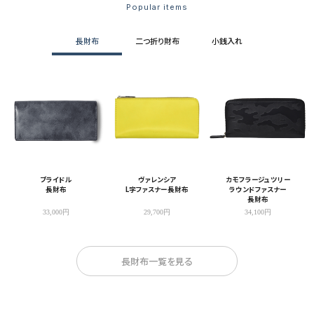
Popular items
長財布
二つ折り財布
小銭入れ
ブライドル
ヴァレンシア
カモフラージュツリー
長財布
L字ファスナー長財布
ラウンドファスナー
長財布
33,000円
29,700円
34,100円
長財布一覧を見る