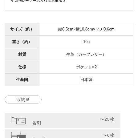
その他レーザー名入れ注意事項
サイズ（約）
縦6.5cm×横10.8cm×マチ0.6cm
重さ（約）
19g
材質
牛革（カーフレザー）
仕様
ポケット×2
生産国
日本製
収納量
〜25枚
名刺
〜6枚