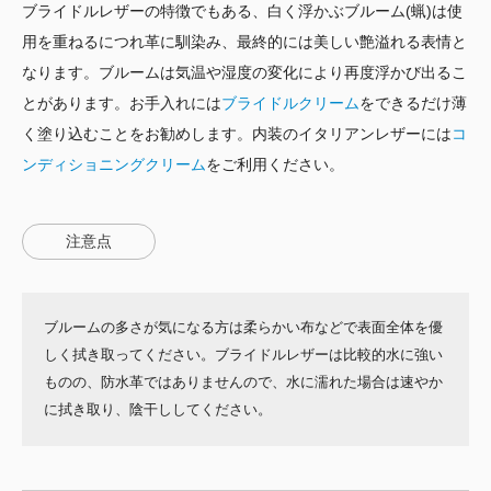
ブライドルレザーの特徴でもある、白く浮かぶブルーム(蝋)は使
用を重ねるにつれ革に馴染み、最終的には美しい艶溢れる表情と
なります。ブルームは気温や湿度の変化により再度浮かび出るこ
とがあります。お手入れには
ブライドルクリーム
をできるだけ薄
く塗り込むことをお勧めします。内装のイタリアンレザーには
コ
ンディショニングクリーム
をご利用ください。
注意点
ブルームの多さが気になる方は柔らかい布などで表面全体を優
しく拭き取ってください。ブライドルレザーは比較的水に強い
ものの、防水革ではありませんので、水に濡れた場合は速やか
に拭き取り、陰干ししてください。