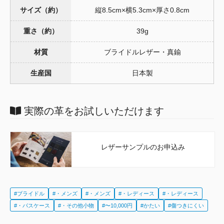
サイズ（約）
縦8.5cm×横5.3cm×厚さ0.8cm
重さ（約）
39g
材質
ブライドルレザー・真鍮
生産国
日本製
実際の革をお試しいただけます
レザーサンプルのお申込み
#ブライドル
#・メンズ
#・メンズ
#・レディース
#・レディース
#・パスケース
#・その他小物
#〜10,000円
#かたい
#傷つきにくい