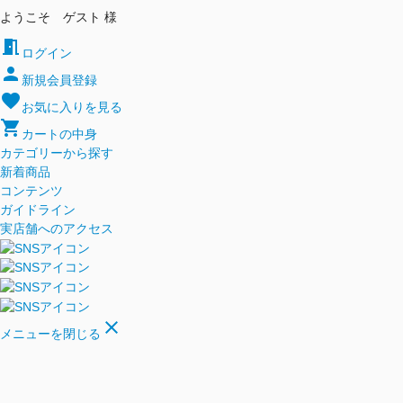
ようこそ ゲスト 様
meeting_room
ログイン
person
新規会員登録
favorite
お気に入りを見る
shopping_cart
カートの中身
カテゴリーから探す
新着商品
コンテンツ
ガイドライン
実店舗へのアクセス
close
メニューを閉じる