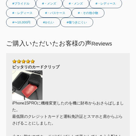
#ブライドル
#・メンズ
#・メンズ
#・レディース
#・レディース
#・パスケース
#・その他小物
#〜10,000円
#かたい
#傷つきにくい
ご購入いただいたお客様の声
Reviews
ピッタリのカードクリップ
iPhone15PROに機種変更したのを機に財布からおさらばしまし
た。
最低限のクレジットカードと運転免許証とスマホと肩からぶら
さげることにしました。