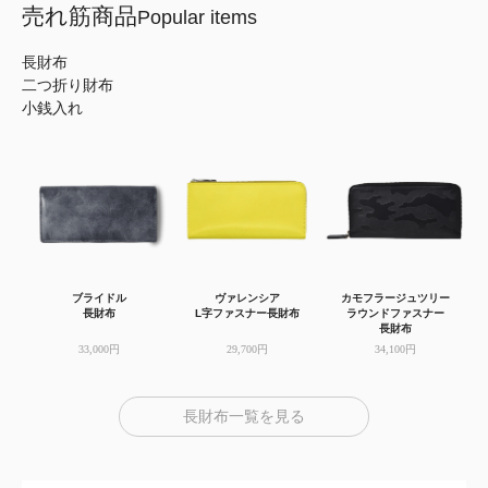
売れ筋商品
Popular items
長財布
二つ折り財布
小銭入れ
ブライドル
ヴァレンシア
カモフラージュツリー
長財布
L字ファスナー長財布
ラウンドファスナー
長財布
33,000円
29,700円
34,100円
長財布一覧を見る