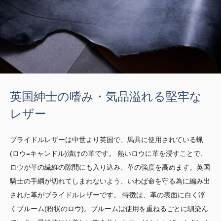
英国紳士の嗜み・気品溢れる堅牢な
レザー
ブライドルレザーは中世より英国で、馬具に使用されている蝋
(ロウ=キャンドル)漬けの革です。 熱いロウに革を浸すことで、
ロウが革の繊維の隙間にも入り込み、革の強度を高めます。英国
騎士の手綱が切れてしまわないよう、いわば命を守る為に編み出
された革がブライドルレザーです。 特徴は、革の表面に白く浮
くブルーム(粉状のロウ)。ブルームは使用を重ねるごとに馴染ん