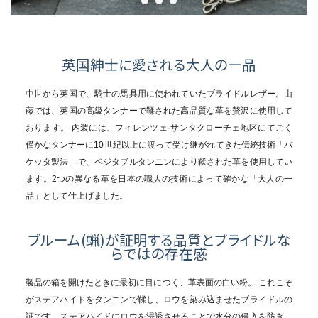
カテゴリーから探す
新着商品
英国紳士に愛される大人の一品
コンテンツ
中世から英国で、騎士の馬具用に使われていたブライドルレザー。
山
藤では、英国の高級タンナーで鞣された高品質な革を贅沢に使用して
ガイドライン
おります。
内装には、フィレンツェ·サンタクローチェ地区にてごく
僅かなタンナーに10世紀以上に渡って受け継がれてきた伝統技術「バ
実店舗へのアクセス
ケッタ製法」で、ベジタブルタンニンにより鞣された革を使用してい
ます。
2つの異なる革を日本の職人の技術によって確かな「大人の一
品」として仕上げました。
ブルーム(蝋)が証明する品質とブライドルな
らではの存在感
製品の箱を開けたときに最初に目につく、革表面の白い粉。
これこそ
がステアハイドをタンニンで鞣し、ロウを染み込ませたブライドルの
証です。
ステアハイドにロウを浸透させることで水分の侵入を防ぎ、