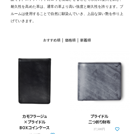
耐久性を高めた革は、通常の革より高い強度と耐久性を誇ります。
ブ
ルームは使用することで自然に馴染んでいき、上品な深い艶を作り上
げていきます。
おすすめ順 |
価格順
|
新着順
カモフラージュ
ブライドル
×ブライドル
二つ折り財布
BOXコインケース
27,500円