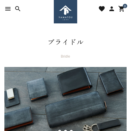
0
menu
search
favorite
person
shopping_cart
ブライドル
Bridle
search
ACCOUNT MENU
ようこそ ゲスト 様
meeting_room
person
ログイン
新規会員登録
favorite
shopping_cart
お気に入りを見る
カートの中身