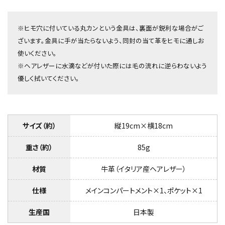
※ヒモ穴に付いている丸カンという金具は、裏面が鋭利な場合がご
ざいます。金具に手が当たらないよう、同封の当て革をヒモに通しお
使いください。
※ヘアレザーに水滴などが付いた際には毛の流れに逆らわないよう
優しく拭いてください。
サイズ（約）
縦19cm×横18cm
重さ（約）
85g
材質
牛革（イタリア産ヘアレザー）
仕様
メインコンパートメント×1、ポケット×1
生産国
日本製