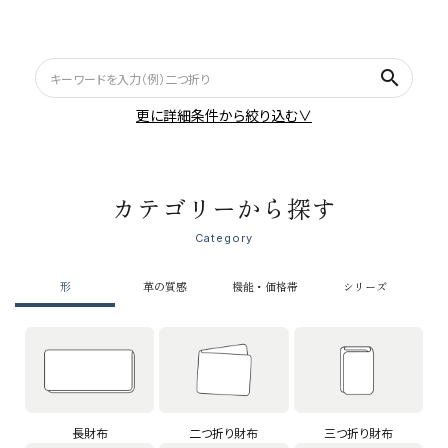
search
更に詳細条件から絞り込む∨
カテゴリーから探す
Category
形
革の質感
機能・価格帯
シリーズ
長財布
二つ折り財布
三つ折り財布