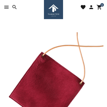
0
menu
search
favorite
person
shopping_cart
search
ACCOUNT MENU
ようこそ ゲスト 様
meeting_room
person
ログイン
新規会員登録
favorite
shopping_cart
お気に入りを見る
カートの中身