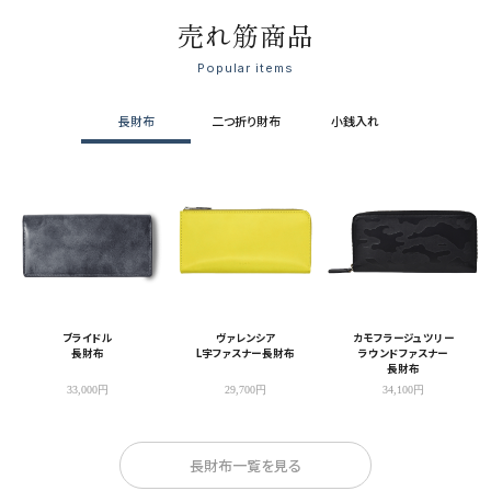
売れ筋商品
Popular items
長財布
二つ折り財布
小銭入れ
ブライドル
ヴァレンシア
カモフラージュツリー
長財布
L字ファスナー長財布
ラウンドファスナー
長財布
33,000円
29,700円
34,100円
長財布一覧を見る