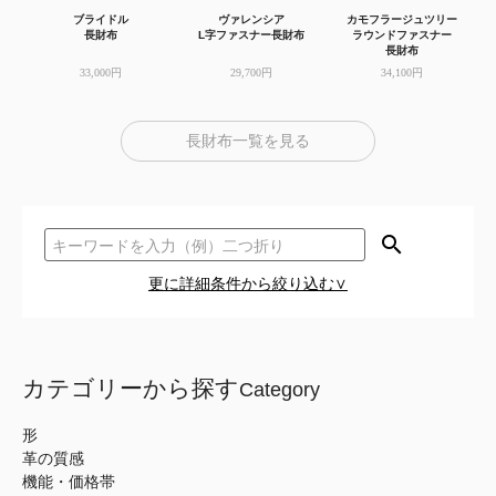
ブライドル
ヴァレンシア
カモフラージュツリー
長財布
L字ファスナー長財布
ラウンドファスナー
長財布
33,000円
29,700円
34,100円
長財布一覧を見る
search
更に詳細条件から絞り込む∨
カテゴリーから探す
Category
形
革の質感
機能・価格帯