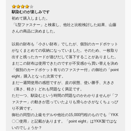
馴染むのが楽しみです
初めて購入しました。
「L型ファスナー」と検索し、他社と比較検討した結果、山藤
さんの商品に決めました。
以前の財布も「小さい財布」でしたが、個別のカードポケット
がなくまとめての収納になっていました。そのため、一枚取り
出すと残ったカードが遊びだして落下することがありました。
まだこの財布は使用できたのですが不安感から買い替えを決め
「個別のカードポケット有りのファスナー付」の御社の「point
eight」購入となった次第です。
まだ一週間使用の感想ですが、皮の状態、使い勝手、大きさ
（薄さ、軽さ）どれも問題なく満足です。
ただ一つ、馴染むという時間の問題なのかわかりませんが「フ
ァスナー」の動きが思っていたよりも滑らかさがなくちょっぴ
り不満です。
御社の同型の上級モデルや他社の15,000円程のものでも「YKK
〇〇使用」と記載があります。「point eight」はYKK製ではな
いのでしょうか？