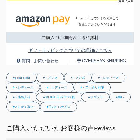
お気に入り
Amazonアカウントを利用して
簡単にご注文いただけます
ご購入 16,500円以上送料無料
ギフトラッピングについての詳細はこちら
質問・お問い合わせ
OVERSEAS SHIPPING
#point eight
#・メンズ
#・メンズ
#・レディース
#・レディース
#・レディース
#・二つ折り財布
#・小銭入れ
#10,001円〜20,000円
#ツヤツヤ
#薄い
#とにかく薄い
#手のひらサイズ
ご購入いただいたお客様の声
Reviews