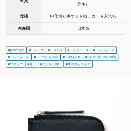
材質
テル）
仕様
中仕切りポケット×1、カード入れ×6
生産国
日本製
#point eight
#・メンズ
#・メンズ
#・レディース
#・レディース
#・レディース
#・二つ折り財布
#・小銭入れ
#10,001円〜20,000円
#ツヤツヤ
#薄い
#とにかく薄い
#手のひらサイズ