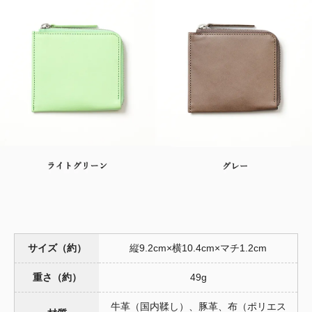
サイズ（約）
縦9.2cm×横10.4cm×マチ1.2cm
重さ（約）
49g
牛革（国内鞣し）、豚革、布（ポリエス