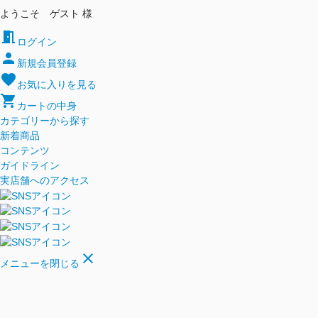
ようこそ ゲスト 様
meeting_room
ログイン
person
新規会員登録
favorite
お気に入りを見る
shopping_cart
カートの中身
カテゴリーから探す
新着商品
コンテンツ
ガイドライン
実店舗へのアクセス
close
メニューを閉じる