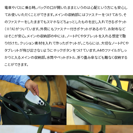
電車やバスに乗る時。バッグの口が開いたままというのは心配という方にも安心し
てお使いいただくことができます。メインの収納部にはファスナーをつけており、そ
のファスナーをしたままでもスマホなどちょっとしたものを出し入れできるポケット
（※?A）がついています。外側にもファスナー付きポケットがあるので、お財布など
はそこが安心。メインの収納部の中には、ノートPCやタブレットを入れる想定で取
り付けた、クッション素材を入れて作ったポケットが。こちらには、大切なノートPCや
タブレットが飛び出さないようにホックボタンをつけています。A4のファイルがしっ
かりと入るメインの収納部。水筒やペットボトル、折り畳み傘なども難なく収納する
ことができます。