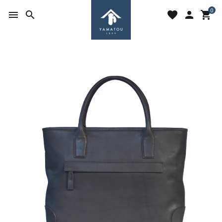
0
menu
search
favorite
person
shopping_cart
search
ACCOUNT MENU
ようこそ ゲスト 様
meeting_room
person
ログイン
新規会員登録
favorite
shopping_cart
お気に入りを見る
カートの中身