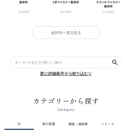
長財布
L字ファスナー長財布
ラウンドファスナー
長財布
33,000円
29,700円
34,100円
長財布一覧を見る
search
更に詳細条件から絞り込む∨
カテゴリーから探す
Category
形
革の質感
機能・価格帯
シリーズ