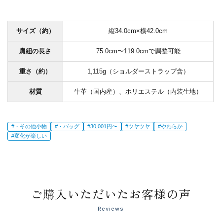
サイズ（約）
縦34.0cm×横42.0cm
肩紐の長さ
75.0cm〜119.0cmで調整可能
重さ（約）
1,115g（ショルダーストラップ含）
材質
牛革（国内産）、ポリエステル（内装生地）
#・その他小物
#・バッグ
#30,001円〜
#ツヤツヤ
#やわらか
#変化が楽しい
ご購入いただいたお客様の声
Reviews