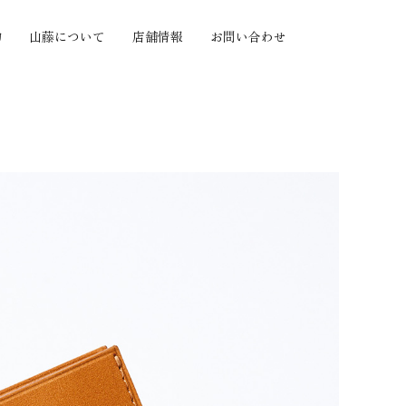
物
山藤について
店舗情報
お問い合わせ
の質感から探す
機能から探す
セミオーダー
ヤツヤ
小銭がたくさん入る
セミオーダー
ボ
カードがたくさん入る
手帳カバーセミオー
たい
とにかく大容量
ダー
わらか
とにかく薄い
価格帯から探す
い
お札を折らずに収納
い
手のひらサイズ
〜10,000円
押し
使い方色々
10,001円〜20,000
化が楽しい
円
つきにくい
20,001円〜30,000
円
30,001円〜