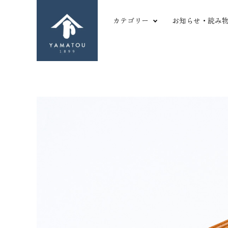
カテゴリー
お知らせ・読み
形から探す
革
長財布
ツ
二つ折り財布
シ
三つ折り財布
か
search
名刺・カードケース
や
マルチパーパス
薄
コインケース
厚
ACCOUNT MENU
キーケース
型
ようこそ ゲスト 様
バッグ
変
meeting_room
person
ログイン
新規会員登録
その他小物
傷
favorite
shopping_cart
お気に入りを見る
カートの中身