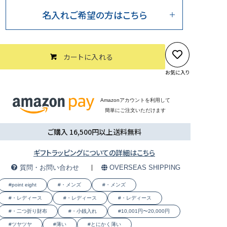
名入れご希望の方はこちら
カートに入れる
お気に入り
Amazonアカウントを利用して
簡単にご注文いただけます
ご購入 16,500円以上送料無料
ギフトラッピングについての詳細はこちら
質問・お問い合わせ
OVERSEAS SHIPPING
#point eight
#・メンズ
#・メンズ
#・レディース
#・レディース
#・レディース
#・二つ折り財布
#・小銭入れ
#10,001円〜20,000円
#ツヤツヤ
#薄い
#とにかく薄い