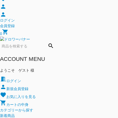
person
person
ログイン
会員登録
shopping_cart
0
search
ACCOUNT MENU
ようこそ ゲスト 様
meeting_room
ログイン
person
新規会員登録
favorite
お気に入りを見る
shopping_cart
カートの中身
カテゴリーから探す
新着商品