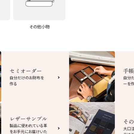
その他小物
セミオーダー
手帳
自分だけのお財布を
自分
作る
ーを
レザーサンプル
その
製品に使われている革
大口
をお手元にお届けいた