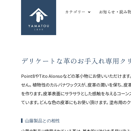
カテゴリー
お知らせ・読み
形から探す
革
長財布
ツ
二つ折り財布
シ
デリケートな革のお手入れ専用ク
三つ折り財布
か
search
名刺・カードケース
や
Point8やTito Alonsoなどの革小物にお使いいた
マルチパーパス
薄
せん。 植物性のカルバナワックスが、皮革の潤いを保ち、
コインケース
厚
ACCOUNT MENU
を作ります。皮革表面にサラサラとした感触を与えるコーン
キーケース
型
ようこそ ゲスト 様
ています。どんな色の皮革にもお使い頂けます。 塗布用のク
バッグ
変
meeting_room
person
ログイン
新規会員登録
その他小物
傷
山藤製品との相性
favorite
shopping_cart
お気に入りを見る
カートの中身
山藤の製品に使用されている革は、基本的に油分を多目に染み