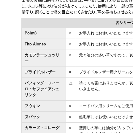
し、ホコリ等により油分が抜けてしまったり、使用により一部の
カテゴリーから探す
量塗り、磨くことで傷を目立たなくさせたり、革を長持ちさせる効
各シリー
新着商品
Point8
○
お手入れにお使いいただけます
コンテンツ
Tito Alonso
○
お手入れにお使いいただけます
ガイドライン
カモフラージュツリ
○
元々油分の多い革ですので、表
ー
実店舗へのアクセス
ブライドルレザー
×
ブライドルレザー用クリームを
バフィング・フィー
△
塗っても害はありませんが、表
ロ・サファイアシュ
いきません。
リンク
フウキン
×
コードバン用クリームをご使用
ヌバック
×
起毛革にはお使いいただけませ
カラーズ・コレーグ
×
型押しの革には油分が入ってい