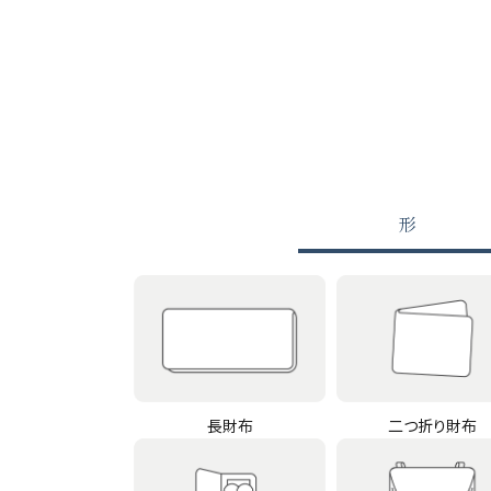
形
長財布
二つ折り財布