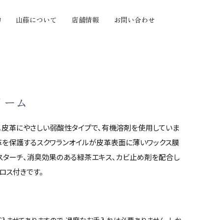
物
山藤について
店舗情報
お問い合わせ
の質感から探す
機能から探す
セミオーダー
ヤツヤ
小銭がたくさん入る
セミオーダー
ボ
カードがたくさん入る
手帳カバーセミオー
リーム
たい
とにかく大容量
ダー
わらか
とにかく薄い
だけます。皮革にやさしい弱酸性タイプで、有機溶剤を使用していま
価格帯から探す
い
お札を折らずに収納
皮革を保護するスクワランオイルが皮革表面に薄いワックス膜
い
手のひらサイズ
〜10,000円
スターチ、消臭効果のある緑茶エキス、カビ止め剤を配合し
押し
使い方色々
10,001円〜20,000
ロス付きです。
化が楽しい
円
つきにくい
20,001円〜30,000
円
30,001円〜
込ませてありますので、過度なお手入れは必要ありません。しか