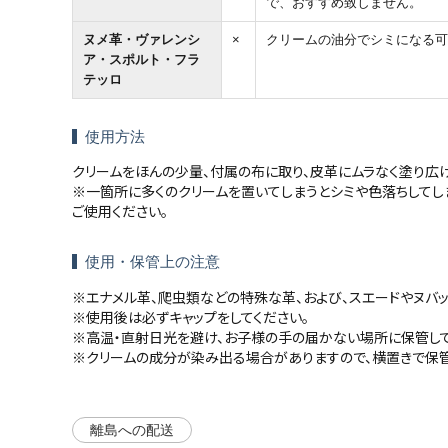
で、おすすめ致しません。
ヌメ革・ヴァレンシ
×
クリームの油分でシミになる可
ア・スポルト・フラ
テッロ
使用方法
クリームをほんの少量、付属の布に取り、皮革にムラなく塗り広
※一箇所に多くのクリームを置いてしまうとシミや色落ちしてし
ご使用ください。
使用・保管上の注意
※エナメル革、爬虫類などの特殊な革、および、スエードやヌバ
※使用後は必ずキャップをしてください。
※高温・直射日光を避け、お子様の手の届かない場所に保管して
※クリームの成分が染み出る場合がありますので、横置きで保管
離島への配送