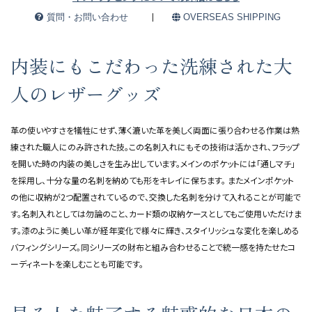
質問・お問い合わせ
OVERSEAS SHIPPING
内装にもこだわった洗練された大
人のレザーグッズ
革の使いやすさを犠牲にせず、薄く漉いた革を美しく両面に張り合わせる作業は熟
練された職人にのみ許された技。この名刺入れにもその技術は活かされ、フラップ
を開いた時の内装の美しさを生み出しています。メインのポケットには「通しマチ」
を採用し、十分な量の名刺を納めても形をキレイに保ちます。 またメインポケット
の他に収納が2つ配置されているので、交換した名刺を分けて入れることが可能で
す。名刺入れとしては勿論のこと、カード類の収納ケースとしてもご使用いただけま
す。漆のように美しい革が経年変化で様々に輝き、スタイリッシュな変化を楽しめる
バフィングシリーズ。同シリーズの財布と組み合わせることで統一感を持たせたコ
ーディネートを楽しむことも可能です。