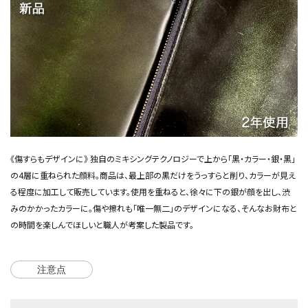
《傷すらもデザインに》 独自のミキシングテクノロジーで上から「黒・カラー・銀・黒」
の4層に重ねられた顔料。商品は、最上部の黒だけをうっすらと削り、カラーが見え
る程度に加工して販売しています。使用を重ねると、徐々に下の銀が顔を出し、渋
みのかかったカラーに。傷や擦れも「唯一無二」のデザインになる、そんなお財布と
の時間を楽しんでほしいと職人が考案した製品です。
注意点