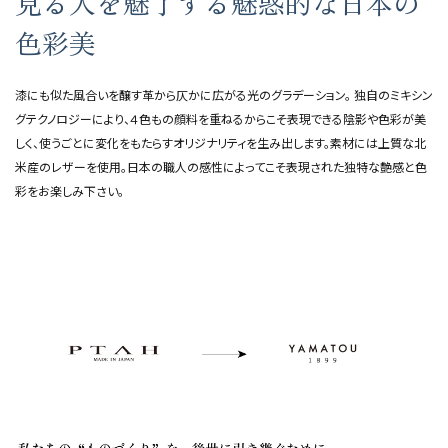
見る人を魅了する魅惑的な日本の
色彩美
漆にも似た風合いを醸す革から仄かに広がる光のグラデーション。 独自のミキシン
グテクノロジーにより、４色もの顔料を重ねるからこそ表現できる陰影や色彩が美
しく、使うごとに変化をもたらすオリジナリティを生み出します。素材には上質な北
米産のレザーを使用。日本の職人の感性によってこそ表現された独特な艶感と色
彩をお楽しみ下さい。