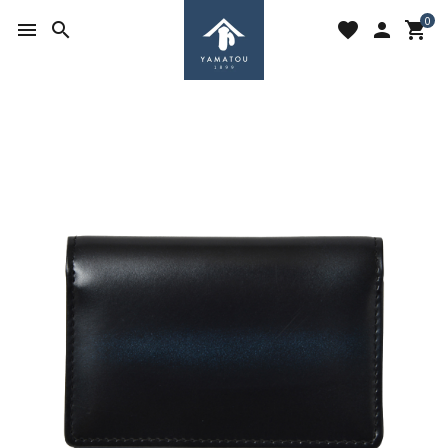
0
menu
search
favorite
person
shopping_cart
search
ACCOUNT MENU
ようこそ ゲスト 様
meeting_room
person
ログイン
新規会員登録
favorite
shopping_cart
お気に入りを見る
カートの中身