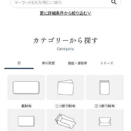
search
更に詳細条件から絞り込む∨
カテゴリーから探す
Category
形
革の質感
機能・価格帯
シリーズ
長財布
二つ折り財布
三つ折り財布