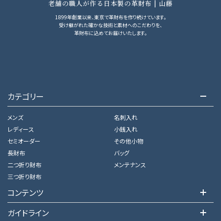
老舗の職人が作る日本製の革財布 | 山藤
1899年創業以来、東京で革財布を作り続けています。
受け継がれた確かな技術と素材へのこだわりを、
革財布に込めてお届けいたします。
カテゴリー
メンズ
名刺入れ
レディース
小銭入れ
セミオーダー
その他小物
長財布
バッグ
二つ折り財布
メンテナンス
三つ折り財布
コンテンツ
ガイドライン