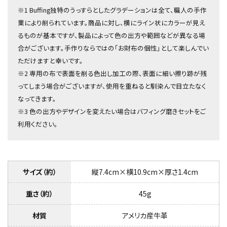
※1 Buffing独特のうっすらとしたグラデーションは全て、職人の手作
業により削られています。商品に対し、横にライン状にカラーが見え
るものが基本ですが、製品によって色の出方や範囲などが異なる場
合がございます。手作りならではの「お財布の個性」として楽しんでい
ただけますと幸いです。
※2 専用の布で表面を削る色出し加工の際、表面に細い擦り跡が残
ってしまう場合がございますが、使用を重ねると馴染んで目立たなく
なってきます。
※3 色の出方やデザインを変えたい場合は
バフィング磨きセット
をご
利用ください。
サイズ（約）
縦7.4cm×横10.9cm×厚さ1.4cm
重さ（約）
45g
材質
アメリカ産牛革