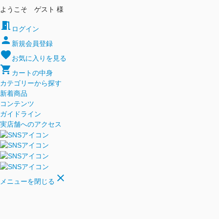
ようこそ ゲスト 様
meeting_room
ログイン
person
新規会員登録
favorite
お気に入りを見る
shopping_cart
カートの中身
カテゴリーから探す
新着商品
コンテンツ
ガイドライン
実店舗へのアクセス
close
メニューを閉じる