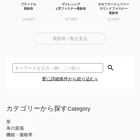
ブライドル
ヴァレンシア
カモフラージュツリー
長財布
L字ファスナー長財布
ラウンドファスナー
長財布
33,000円
29,700円
34,100円
長財布一覧を見る
search
更に詳細条件から絞り込む∨
カテゴリーから探す
Category
形
革の質感
機能・価格帯