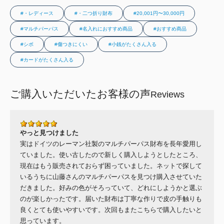
#・レディース
#・二つ折り財布
#20,001円〜30,000円
#マルチパーパス
#名入れにおすすめ商品
#おすすめ商品
#シボ
#傷つきにくい
#小銭がたくさん入る
#カードがたくさん入る
ご購入いただいたお客様の声
Reviews
やっと見つけました
実はドイツのレーマン社製のマルチパーパス財布を長年愛用し
ていました。使い古したので新しく購入しようとしたところ、
現在はもう販売されておらず困っていました。ネットで探して
いるうちに山藤さんのマルチパーパスを見つけ購入させていた
だきました。好みの色がそろっていて、どれにしようかと選ぶ
のが楽しかったです。届いた財布は丁寧な作りで皮の手触りも
良くとても使いやすいです。次回もまたこちらで購入したいと
思っています。