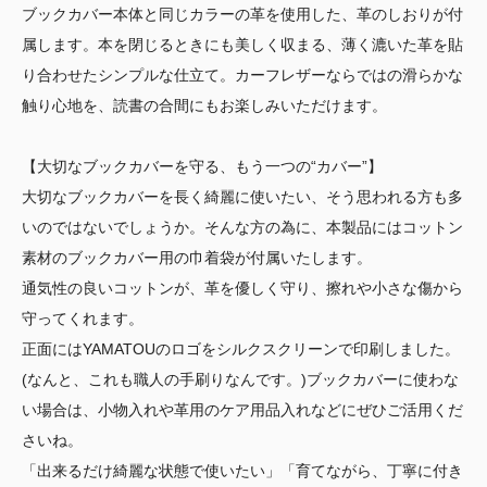
ブックカバー本体と同じカラーの革を使用した、革のしおりが付
属します。本を閉じるときにも美しく収まる、薄く漉いた革を貼
り合わせたシンプルな仕立て。カーフレザーならではの滑らかな
触り心地を、読書の合間にもお楽しみいただけます。
【大切なブックカバーを守る、もう一つの“カバー”】
大切なブックカバーを長く綺麗に使いたい、そう思われる方も多
いのではないでしょうか。そんな方の為に、本製品にはコットン
素材のブックカバー用の巾着袋が付属いたします。
通気性の良いコットンが、革を優しく守り、擦れや小さな傷から
守ってくれます。
正面にはYAMATOUのロゴをシルクスクリーンで印刷しました。
(なんと、これも職人の手刷りなんです。)ブックカバーに使わな
い場合は、小物入れや革用のケア用品入れなどにぜひご活用くだ
さいね。
「出来るだけ綺麗な状態で使いたい」「育てながら、丁寧に付き