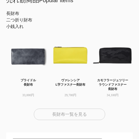
Popular items
長財布
二つ折り財布
小銭入れ
ブライドル
ヴァレンシア
カモフラージュツリー
長財布
L字ファスナー長財布
ラウンドファスナー
長財布
33,000円
29,700円
34,100円
長財布一覧を見る