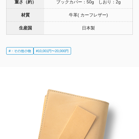
重さ（約）
ブックカバー：50g しおり：2g
材質
牛革( カーフレザー)
生産国
日本製
#・その他小物
#10,001円〜20,000円