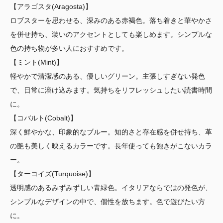
【アラゴスタ(Aragosta)】
ロブスターを思わせる、深みのある赤褐色。落ち着きと華やかさ
を併せ持ち、装いのアクセントとしても楽しめます。シンプルな
色の持ち物が多い人におすすめです。
【ミント(Mint)】
軽やかで清潔感のある、優しいグリーン。主張しすぎない発色
で、日常に溶け込みます。気持ちをリフレッシュしたい読書時間
に。
【コバルト(Cobalt)】
深く鮮やかな、印象的なブルー。知的さと存在感を併せ持ち、革
の艶も美しく映えるカラーです。長年使っても飽きがこないカラ
ー。
【ターコイズ(Turquoise)】
透明感のあるみずみずしい青緑色。イタリアならではの発色が、
シンプルなデザインの中で、個性を放ちます。色で遊びたい方
に。