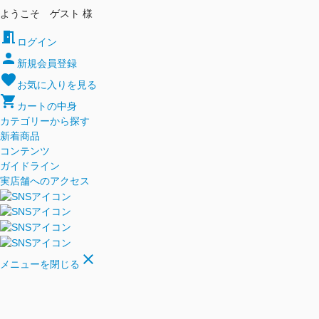
ようこそ ゲスト 様
meeting_room
ログイン
person
新規会員登録
favorite
お気に入りを見る
shopping_cart
カートの中身
カテゴリーから探す
新着商品
コンテンツ
ガイドライン
実店舗へのアクセス
close
メニューを閉じる