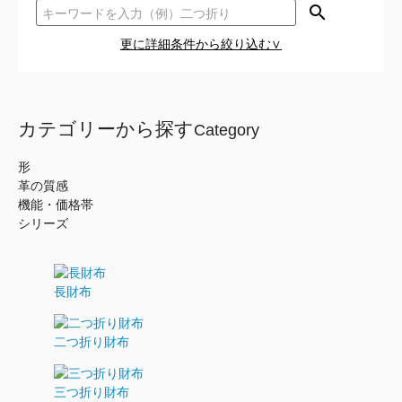
search
更に詳細条件から絞り込む∨
カテゴリーから探す
Category
形
革の質感
機能・価格帯
シリーズ
長財布
二つ折り財布
三つ折り財布