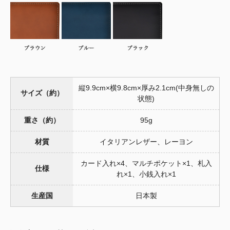
縦9.9cm×横9.8cm×厚み2.1cm(中身無しの
サイズ（約）
状態)
重さ（約）
95g
材質
イタリアンレザー、レーヨン
カード入れ×4、マルチポケット×1、札入
仕様
れ×1、小銭入れ×1
生産国
日本製