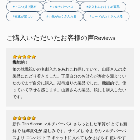
#・二つ折り財布
#マルチパーパス
#名入れにおすすめ商品
#変化が楽しい
#小銭がたくさん入る
#カードがたくさん入る
ご購入いただいたお客様の声
Reviews
機能的！
娘の就職祝いの名刺入れをあれこれ探していて、山籐さんの皮
製品にたどり着きました。丁度自分のお財布が寿命を迎えてい
たのでまず自分に購入。期待通りの製品でした。機能的で。使
っていて幸せを感じます。山籐さんの製品、娘にも購入したい
です。
新作 Tito Alonso マルチパーパス さらっとした革質が とても新
鮮で 経年変化が 楽しみです。サイズも 今までのマルチパーパ
スより コンパクトで ポケットに入れてもかさばらず 使いやす