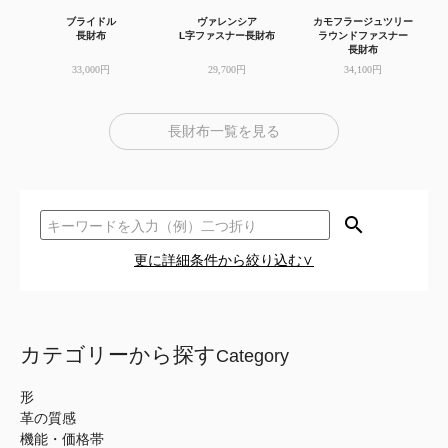
ブライドル
ヴァレンシア
カモフラージュツリー
長財布
L字ファスナー長財布
ラウンドファスナー
長財布
33,000円
29,700円
34,100円
長財布一覧を見る
search
更に詳細条件から絞り込む∨
カテゴリーから探す
Category
形
革の質感
機能・価格帯