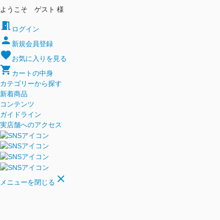
ようこそ ゲスト 様
meeting_room
ログイン
person
新規会員登録
favorite
お気に入りを見る
shopping_cart
カートの中身
カテゴリーから探す
新着商品
コンテンツ
ガイドライン
実店舗へのアクセス
close
メニューを閉じる