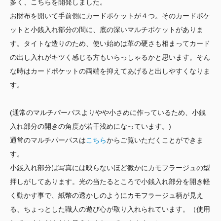
多く、こちらを開発しました。
お財布を開いて手前側にカードポケットが４つ。そのカードポケ
ットと小銭入れ部分の間に、底の深いマルチポケットがありま
す。タイトな造りのため、使い始めは革の硬さも相まってカード
の出し入れがキツく感じる方もいらっしゃるかと思います。そん
な時はカードポケットの両端を抑えてあげると出しやすくなりま
す。
(通常のマルチパーパスよりやや小さめに作っているため、小銭
入れ部分の開きの角度が若干浅めになっています。)
通常のマルチパーパスは
こちら
からご覧いただくことができま
す。
小銭入れ部分は写真には映らないほど微かにカモフラージュの型
押しがしてあります。光の当たるところで小銭入れ部分を開き軽
く動かす事で、紙幣の透かしのようにカモフラージュ柄が見え
る、ちょっとした職人の遊び心が取り入れられています。（使用