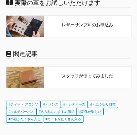
実際の革をお試しいただけます
レザーサンプルのお申込み
関連記事
スタッフが使ってみました
#ティート アロンソ
#・メンズ
#・レディース
#・二つ折り財布
#マルチパーパス
#名入れにおすすめ商品
#変化が楽しい
#小銭がたくさん入る
#カードがたくさん入る