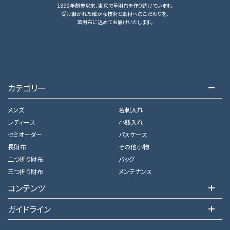
1899年創業以来、東京で革財布を作り続けています。
受け継がれた確かな技術と素材へのこだわりを、
革財布に込めてお届けいたします。
カテゴリー
メンズ
名刺入れ
レディース
小銭入れ
セミオーダー
パスケース
長財布
その他小物
二つ折り財布
バッグ
三つ折り財布
メンテナンス
コンテンツ
ガイドライン