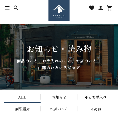
menu
search
favorite
person
shopping_cart
お知らせ・読み物
search
商品のこと、お手入れのこと、お店のこと、
山藤のいろいろブログ
ACCOUNT MENU
person
favorite
マイアカウント
お気に入りを見る
ALL
お知らせ
革とお手入れ
shopping_cart
カートの中身
商品紹介
お店のこと
その他
カテゴリーから探す