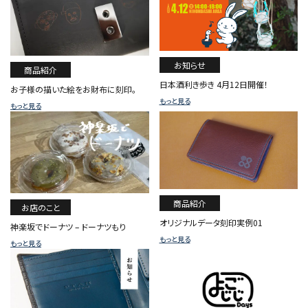
お知らせ
商品紹介
日本酒利き歩き 4月12日開催！
お子様の描いた絵をお財布に刻印。
もっと見る
もっと見る
商品紹介
お店のこと
オリジナルデータ刻印実例01
神楽坂でドーナツ – ドーナツもり
もっと見る
もっと見る