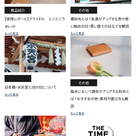
商品紹介
その他
【使用レポート】ブライドル ミニミニウ
春財布とは？金運がアップする色や使
ォレット
い始めの日・買い替えの日などを解説
もっと見る
もっと見る
その他
日本橋・水天宮と戌の日について
風水において運気がアップする財布と
もっと見る
は？おすすめの色・素材や選び方も解
説
もっと見る