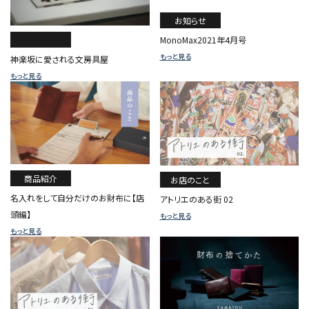
お知らせ
MonoMax2021年4月号
もっと見る
神楽坂に愛される文房具屋
もっと見る
商品紹介
お店のこと
名入れをして自分だけのお財布に【店
アトリエのある街 02
頭編】
もっと見る
もっと見る