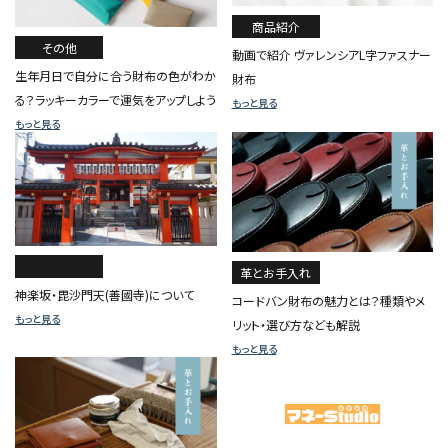
商品紹介
その他
動画で紹介 ヴァレンシアL字ファスナー
生年月日で自分に合う財布の色がわか
財布
る？ラッキーカラーで運気をアップしよう
もっと見る
もっと見る
革とお手入れ
神楽坂・毘沙門天(善國寺)について
コードバン財布の魅力とは？種類やメ
もっと見る
リット・選び方なども解説
もっと見る