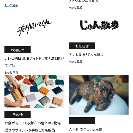
アトリエのある街 04
もっと見る
もっと見る
お知らせ
お知らせ
テレビ朝日「じゅん散歩」
テレビ朝日 金曜ナイトドラマ 「波よ聞い
もっと見る
てくれ」
もっと見る
その他
お金が寄ってくる財布の色とは？財布
人形町のましゅろん像
選びのポイントや手放し方も解説