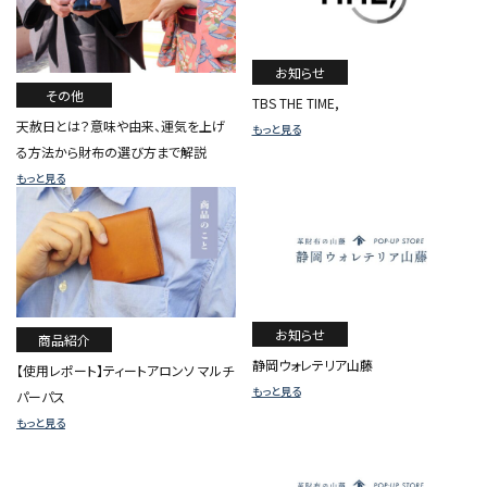
お知らせ
その他
TBS THE TIME,
天赦日とは？意味や由来、運気を上げ
もっと見る
る方法から財布の選び方まで解説
もっと見る
お知らせ
商品紹介
静岡ウォレテリア山藤
【使用レポート】ティートアロンソ マルチ
もっと見る
パーパス
もっと見る