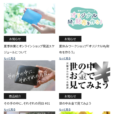
新着商品
コンテンツ
ガイドライン
お知らせ
お知らせ
夏休みワークショップ「オリジナルMy財
夏季休業とオンラインショップ発送スケ
実店舗へのアクセス
布を作ろう」
ジュールについて
もっと見る
もっと見る
商品紹介
お知らせ
その手の中に、それぞれの月日 #01
世の中お金で見てみよう
もっと見る
もっと見る