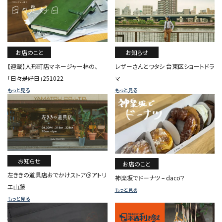
お店のこと
お知らせ
【連載】人形町店マネージャー林の、
レザーさんとワタシ 台東区ショートドラ
「日々是好日」251022
マ
もっと見る
もっと見る
お知らせ
お店のこと
左ききの道具店おでかけストア＠アトリ
神楽坂でドーナツ – dacō？
エ山藤
もっと見る
もっと見る